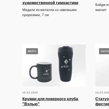
художественной гимнастике
Бэйдж из
Медали из металла со сквозными
магнит
прорезями, 7 см
МЕРЧ
НАГР
16.03.2025
16.03.20
Кружки для покерного клуба
Статуэ
"Вэлью"
фестив