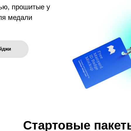
тью, прошитые у
ля медали
йджи
Стартовые пакет