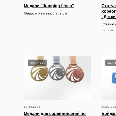
Медали "Jumping fitnes"
Статуэ
хореог
Медали из металла, 7 см
"Детки
Статуэтк
основан
НАГРАДЫ
МЕРЧ
16.03.2025
16.03.20
Медали для соревнований по
Бэйдж