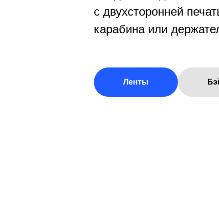
с двухсторонней печа
карабина или держате
Ленты
Бэ